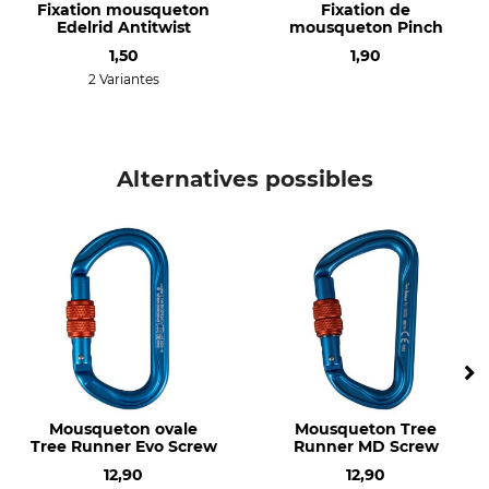
en D
Acier
Fixation mousqueton
Fixation de
Edelrid Antitwist
mousqueton Pinch
Production
Longueur
1,50
1,90
Made in Italy
119 mm
2 Variantes
Largeur
Ouverture
77 mm
25 mm
Alternatives possibles
Poids
253 g
Mousqueton ovale
Mousqueton Tree
Tree Runner Evo Screw
Runner MD Screw
12,90
12,90