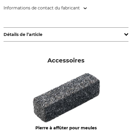
Informations de contact du fabricant
THELEICO Schleiftechnik GmbH & Co KG, Lagerstr. 3-5,
59872 Meschede, Germany, www.theleico.de
Détails de l’article
Nom du modèle
Production
Corindon supérieur blanc
Made in Germany
Accessoires
Pierre à affûter pour meules