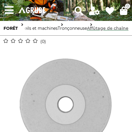
0
FORÊT
Appareils et machines
Tronçonneuse
Affûtage de chaîne
0