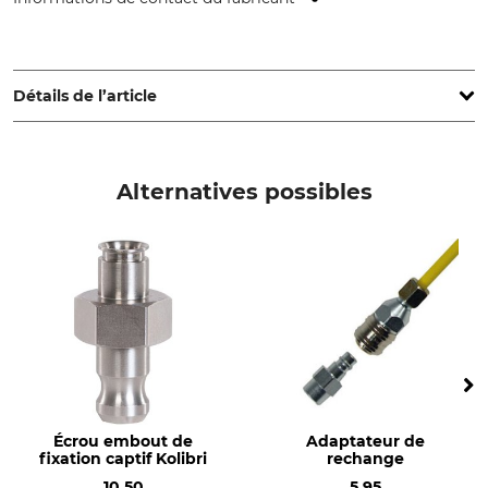
Horst Daniels Forstwerkzeuge, Hauptstr. 44, 54552
Dockweiler, Germany, info@forstwerkzeuge-daniels.de
Détails de l’article
Type de produit
Production
Mètre à pointes
Made in Germany
Alternatives possibles
Écrou embout de
Adaptateur de
fixation captif Kolibri
rechange
10,50
5,95