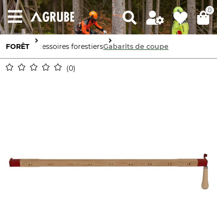
0
FORÊT
Accessoires forestiers
Gabarits de coupe
0