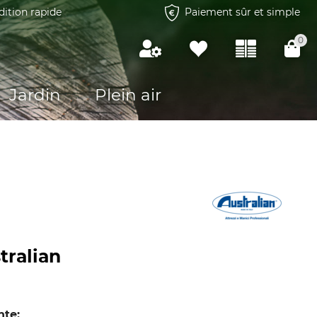
dition rapide
Paiement sûr et simple
0
Jardin
Plein air
tralian
nte: