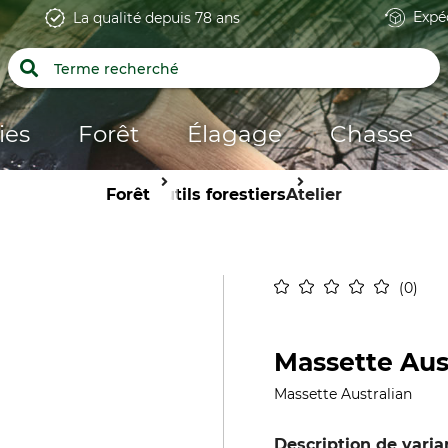
Expé
La qualité depuis 78 ans
ies
Forêt
Élagage
Chasse
Forêt
Outils forestiers
Atelier
0
Massette Aus
Massette Australian
Description de varia