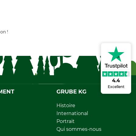
on !
4.4
Excellent
MENT
GRUBE KG
Histoire
International
Portrait
Qui sommes-nous