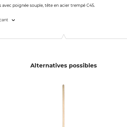
avec poignée souple, tête en acier trempé C45.
icant
061 Cavour, Italy, www.australiantools.it
Alternatives possibles