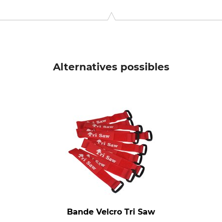
KG, Goethestr. 27, 58313 Herdecke, Germany, www.idealspate
Alternatives possibles
Bande Velcro Tri Saw