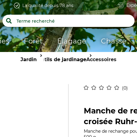
Expé
La qualité depuis 78 ans
ies
Forêt
Élagage
Chasse
Jardin
Outils de jardinage
Accessoires
0
Manche de re
croisée Ruhr
Manche de rechange pour