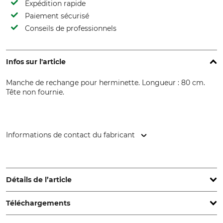
Expédition rapide
Paiement sécurisé
Conseils de professionnels
Infos sur l'article
Manche de rechange pour herminette. Longueur : 80 cm.
Tête non fournie.
Informations de contact du fabricant
GEDORE Werkzeugfabrik GmbH & Co. KG, Remscheider Str.
149, 42899 Remscheid, Germany, www.gedore.com
Détails de l’article
Téléchargements
Type de produit
Nom du modèle
Manche de rechange
Frêne