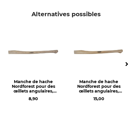
Autres documents | Safety-instructions_Gedore_intl_112024.pdf
Production
Alternatives possibles
Made in Germany
Manche de hache
Manche de hache
Nordforest pour des
Nordforest pour des
œillets angulaires,
œillets angulaires,
avec pied de biche
avec pied de biche
8,90
15,00
prononcé
prononcé