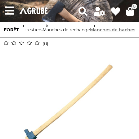
0
FORÊT
Outils forestiers
Manches de rechange
Manches de haches
0