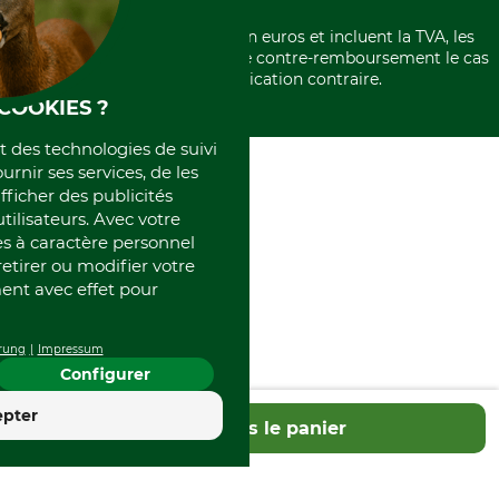
Politique de confidentialité
Paiement á l'avance
Histoire
Élimination et environnement
Tous les prix sont exprimés en euros et incluent la TVA, les
International
frais d'expédition et les frais de contre-remboursement le cas
Rétractation de votre commande
Portrait
échéant, sauf indication contraire.
Qui sommes-nous
COOKIES ?
et des technologies de suivi
ournir ses services, de les
fficher des publicités
tilisateurs. Avec votre
 à caractère personnel
retirer ou modifier votre
nt avec effet pour
rung
Impressum
Configurer
4.4
epter
Dans le panier
Excellent