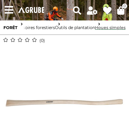
0
FORÊT
Accessoires forestiers
Outils de plantation
Houes simples
0