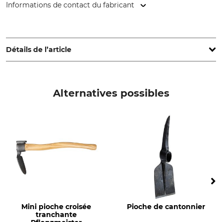
Informations de contact du fabricant
David Dominicus GmbH, Hützeler Damm 40, 29646
Bispingen, Germany, www.dominicus.de
Détails de l’article
Type de produit
Production
Manche de rechange
Made in Germany
Alternatives possibles
Type de bois
Longueur
Frêne
100 cm
Poids
560 g
Mini pioche croisée
Pioche de cantonnier
tranchante