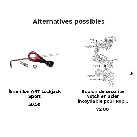
Marque
Type de produit
ART
Mâchoire de serrage
Alternatives possibles
Nom du modèle
Production
A (noir)
Made in Germany
Émerillon ART Lockjack
Boulon de sécurité
Sport
Notch en acier
inoxydable pour Rope
50,50
Runner Pro
72,00