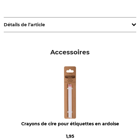
Esschert Design B.V., Euregioweg 225, 7532 SM, Enschede,
Netherlands, www.esschertdesign.com
Détails de l’article
Type de produit
Nom du modèle
Étiquette à planter
en ardoise, lot de 6
Accessoires
Poids
60 g
Crayons de cire pour étiquettes en ardoise
1,95