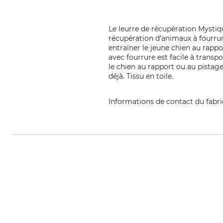
Le leurre de récupération Mystiq
récupération d'animaux à fourrure
entraîner le jeune chien au rapp
avec fourrure est facile à transp
le chien au rapport ou au pistage.
déjà. Tissu en toile.
Informations de contact du fabr
Mystique s.r.o., Stefanikova 53