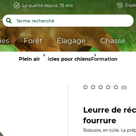
Expé
La qualité depuis 78 ans
ies
Forêt
Élagage
Chasse
Plein air
Articles pour chiens
Formation
0
Leurre de ré
fourrure
Robuste, en toile. La pré