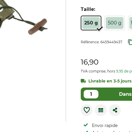
Taille:
250 g
500 g
Référence:
6459449437
16,90
TVA comprise, hors
9,95 de p
Livrable en 3-5 jours
Dans 
Envoi rapide