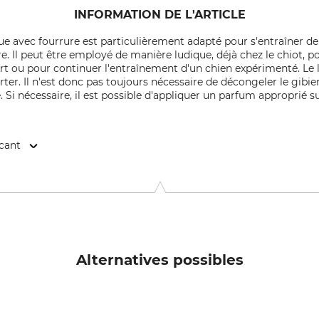
INFORMATION DE L'ARTICLE
ue avec fourrure est particulièrement adapté pour s'entraîner de 
. Il peut être employé de manière ludique, déjà chez le chiot, po
ort ou pour continuer l'entraînement d'un chien expérimenté. Le
orter. Il n'est donc pas toujours nécessaire de décongeler le gibi
 Si nécessaire, il est possible d'appliquer un parfum approprié su
icant
4, 02401 Kysucke Nove Mesto, Slovakia, www.mystique-dummy.eu
Alternatives possibles