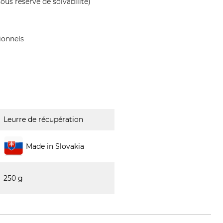
ous réserve de solvabilité)
ionnels
Leurre de récupération
Made in Slovakia
250 g