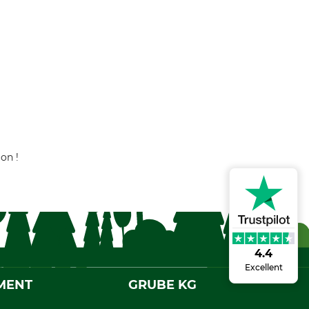
on !
4.4
Excellent
MENT
GRUBE KG