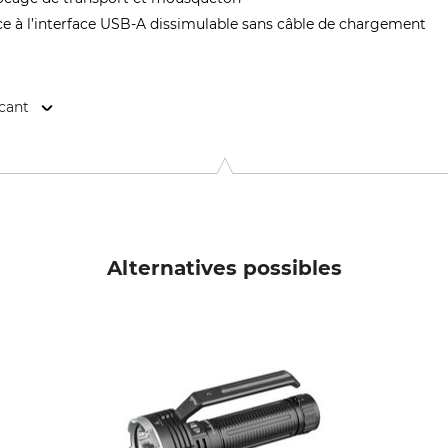
e à l’interface USB-A dissimulable sans câble de chargement
icant
nstr. 5-7, 42699 Solingen, Germany, www.ledlenser.com
Alternatives possibles