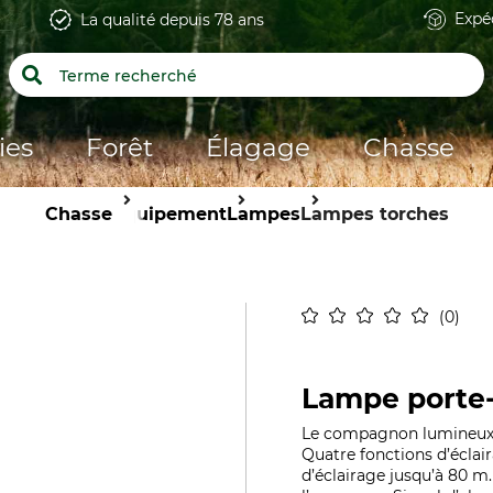
Expé
La qualité depuis 78 ans
ies
Forêt
Élagage
Chasse
Chasse
Équipement
Lampes
Lampes torches
0
Lampe porte-
Le compagnon lumineux d
Quatre fonctions d’éclai
d’éclairage jusqu’à 80 m