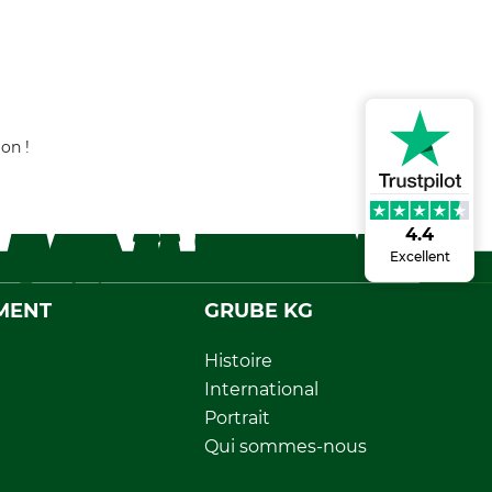
on !
4.4
Excellent
MENT
GRUBE KG
Histoire
International
Portrait
Qui sommes-nous