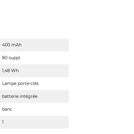
400 mAh
80 suppl.
1,48 Wh
Lampe porte-clés
batterie intégrée
banc
1