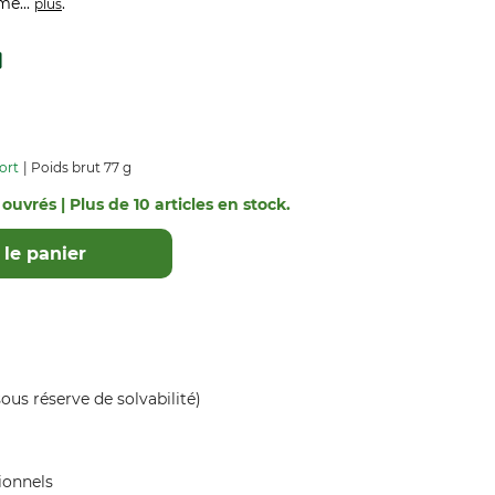
me...
.
plus
ort
Poids brut 77 g
 ouvrés | Plus de 10 articles en stock.
le panier
ous réserve de solvabilité)
ionnels