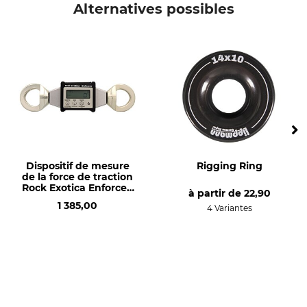
Alternatives possibles
Nom du modèle
Production
pour sécateur à enclume n°
Made in Germany
3805
Dispositif de mesure
Rigging Ring
de la force de traction
Rock Exotica Enforcer,
à partir de
22,90
EN 795 B
1 385,00
4 Variantes