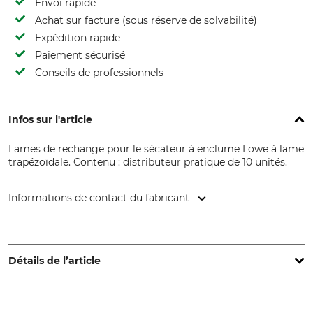
Envoi rapide
Achat sur facture (sous réserve de solvabilité)
Expédition rapide
Paiement sécurisé
Conseils de professionnels
Infos sur l'article
Lames de rechange pour le sécateur à enclume Löwe à lame
trapézoïdale. Contenu : distributeur pratique de 10 unités.
Informations de contact du fabricant
Gebr. Schröder GmbH, Konrad-Zuse-Ring 3, 24220 Flintbek,
Germany, www.original-loewe.de
Détails de l’article
Marque
Type de produit
Löwe
Elingue de rechange