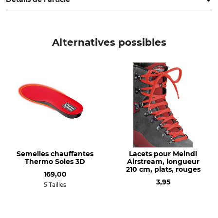
Marque
Type de produit
Haix
Lacets
Alternatives possibles
Longueur des lacets
Couleur
180 cm
rouge
Semelles chauffantes
Lacets pour Meindl
Thermo Soles 3D
Airstream, longueur
210 cm, plats, rouges
169,00
3,95
5 Tailles