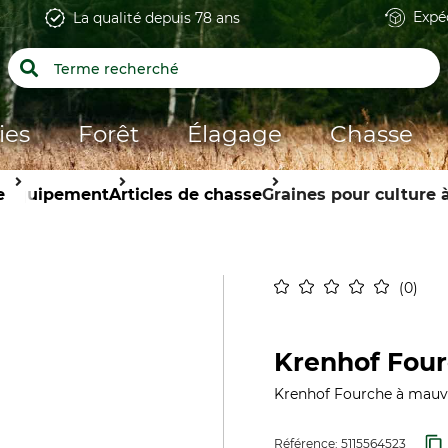
Expé
La qualité depuis 78 ans
ies
Forêt
Élagage
Chasse
e
Équipement
Articles de chasse
Graines pour culture à
0
Krenhof Four
Krenhof Fourche à mauv
Référence:
5115564523