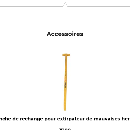
 Ges.m.b.H., Schwemmtratten 7, 9400 Wolfsberg, Austria, www.
Accessoires
che de rechange pour extirpateur de mauvaises he