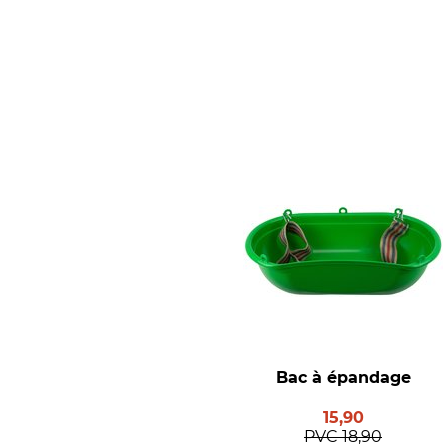
Bac à épandage
15,90
PVC
18,90