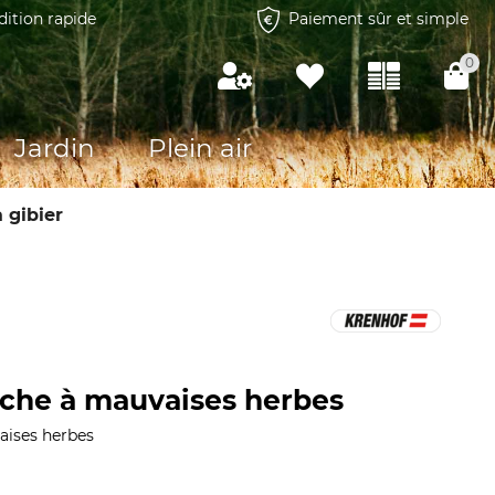
dition rapide
Paiement sûr et simple
0
Jardin
Plein air
 gibier
che à mauvaises herbes
aises herbes