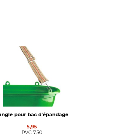
angle pour bac d'épandage
5,95
PVC
7,50