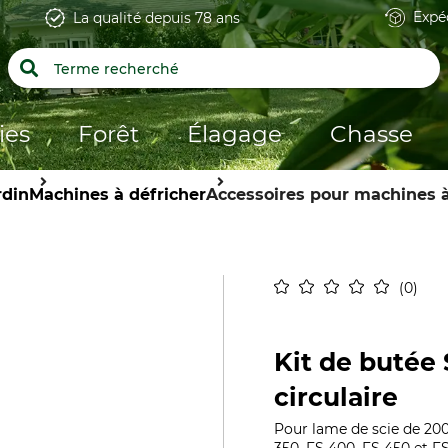
Expé
La qualité depuis 78 ans
ies
Forêt
Élagage
Chasse
rdin
Machines à défricher
Accessoires pour machines à
0
Kit de butée 
circulaire
Pour lame de scie de 20