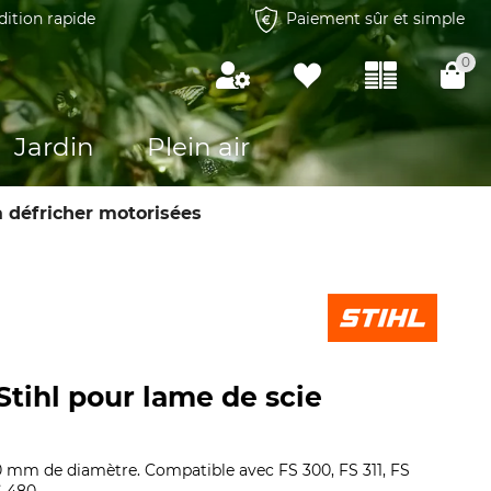
dition rapide
Paiement sûr et simple
0
Jardin
Plein air
 défricher motorisées
Stihl pour lame de scie
0 mm de diamètre. Compatible avec FS 300, FS 311, FS