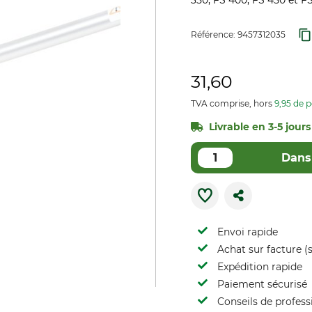
350, FS 400, FS 450 et F
Référence:
9457312035
31,60
TVA comprise, hors
9,95 de p
Livrable en 3-5 jours 
Dans 
Envoi rapide
Achat sur facture (s
Expédition rapide
Paiement sécurisé
Conseils de profess