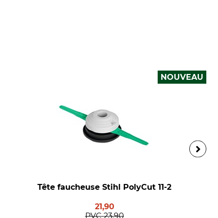
NOUVEAU
Tête faucheuse Stihl PolyCut 11-2
21,90
PVC
23,90