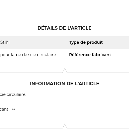
DÉTAILS DE L’ARTICLE
Stihl
Type de produit
pour lame de scie circulaire
Référence fabricant
INFORMATION DE L'ARTICLE
ie circulaire.
icant
. KG, Robert-Bosch-Str. 13, 64807 Dieburg, Germany, www.stihl.d