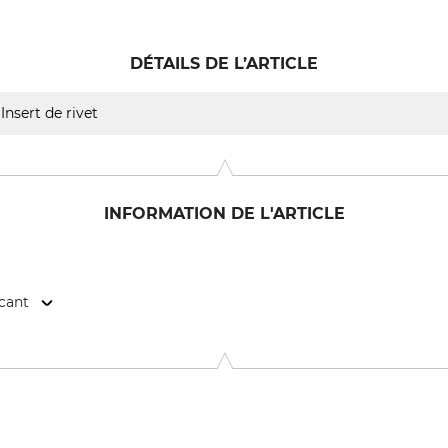
DÉTAILS DE L’ARTICLE
Insert de rivet
INFORMATION DE L'ARTICLE
icant
andola 11, 42124 Reggio Emilia, Italy, www.tecomec.com