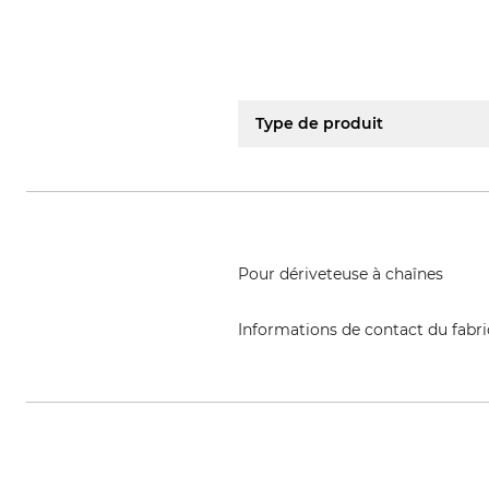
Type de produit
Pour dériveteuse à chaînes
Informations de contact du fabr
Tecomec s.r.l., Strada Della Mir