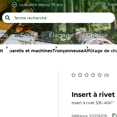
Expé
La qualité depuis 78 ans
ies
Forêt
Élagage
Chasse
êt
Appareils et machines
Tronçonneuse
Affûtage de ch
0
Insert à rivet
Insert à rivet 3/8–.404""
Référence:
3723783178