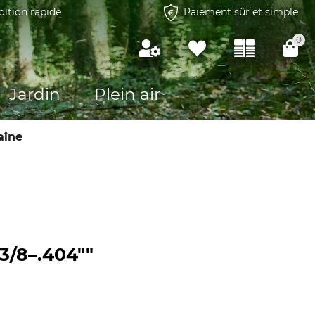
dition rapide
Paiement sûr et simple
0
Jardin
Plein air
aîne
 3/8–.404""