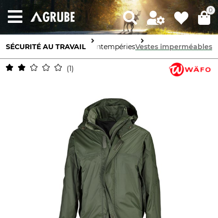
0
orelle
SÉCURITÉ AU TRAVAIL
Protection contre les intempéries
Vestes imperméables
1