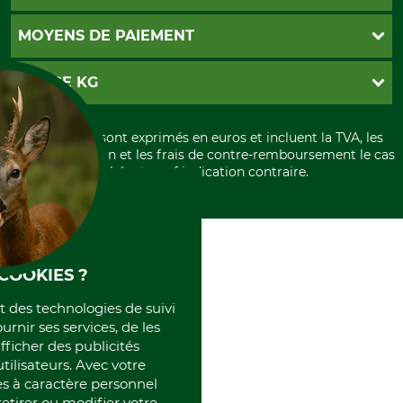
Abonnement à la newsletter
Contact
CGV
MOYENS DE PAIEMENT
Garantie / Devis
Livraison
Paramètres des cookies
Conditions d'annulation
PayPal
GRUBE KG
Formulaire de rétraction
Carte de crédit
Politique de confidentialité
Paiement á l'avance
Histoire
Élimination et environnement
Tous les prix sont exprimés en euros et incluent la TVA, les
International
frais d'expédition et les frais de contre-remboursement le cas
Rétractation de votre commande
Portrait
échéant, sauf indication contraire.
Qui sommes-nous
COOKIES ?
et des technologies de suivi
ournir ses services, de les
fficher des publicités
tilisateurs. Avec votre
 à caractère personnel
retirer ou modifier votre