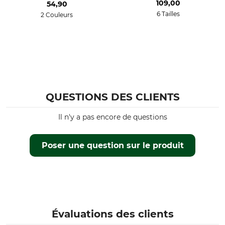
109,00
54,90
6 Tailles
2 Couleurs
Capuche
Étanchéité
Oui
étanche
Protection coupe-vent
Couleur
Coupe-vent
olive
Taille
QUESTIONS DES CLIENTS
3XL
Il n'y a pas encore de questions
Poser une question sur le produit
Évaluations des clients