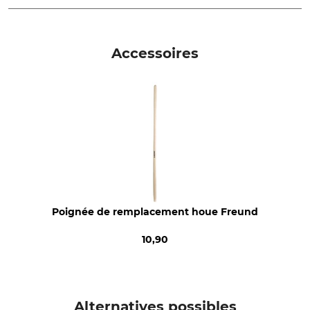
Marque
Type de produit
Freund
Houe à fumier
Accessoires
Production
Longueur
Made in Austria
154 cm
Poignée de remplacement houe Freund
10,90
Alternatives possibles