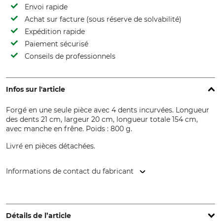
Envoi rapide
Achat sur facture (sous réserve de solvabilité)
Expédition rapide
Paiement sécurisé
Conseils de professionnels
Infos sur l'article
Forgé en une seule pièce avec 4 dents incurvées. Longueur
des dents 21 cm, largeur 20 cm, longueur totale 154 cm,
avec manche en frêne. Poids : 800 g.
Livré en pièces détachées.
Informations de contact du fabricant
FREUND VICTORIA Gartengeräte GmbH, Stuttgarter Str. 4 ,
73614 Schorndorf, Germany, www.freund-victoria.de
Détails de l’article