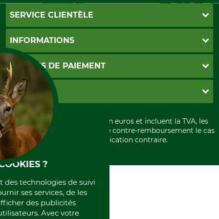
SERVICE CLIENTÈLE
Foire aux questions
INFORMATIONS
Abonnement à la newsletter
Contact
CGV
MOYENS DE PAIEMENT
Garantie / Devis
Livraison
Paramètres des cookies
Conditions d'annulation
PayPal
GRUBE KG
Formulaire de rétraction
Carte de crédit
Politique de confidentialité
Paiement á l'avance
Histoire
Élimination et environnement
Tous les prix sont exprimés en euros et incluent la TVA, les
International
frais d'expédition et les frais de contre-remboursement le cas
Rétractation de votre commande
Portrait
échéant, sauf indication contraire.
Qui sommes-nous
COOKIES ?
et des technologies de suivi
ournir ses services, de les
fficher des publicités
tilisateurs. Avec votre