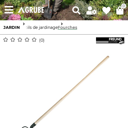
0
JARDIN
Outils de jardinage
Fourches
0