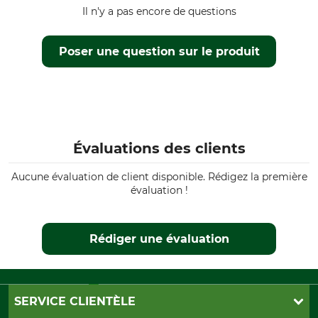
Stihl MS 500i
Il n'y a pas encore de questions
Husqvarna 266
Husqvarna 281
Poser une question sur le produit
Husqvarna 298
Husqvarna 562
Husqvarna 576
Husqvarna 268
Husqvarna 272
Husqvarna 288
Évaluations des clients
Husqvarna 365
Husqvarna 371
Aucune évaluation de client disponible. Rédigez la première
évaluation !
Husqvarna 372
Husqvarna 390
Husqvarna 395
Rédiger une évaluation
Husqvarna 570
Husqvarna 385
Husqvarna 575
Husqvarna 2101
SERVICE CLIENTÈLE
Husqvarna 572