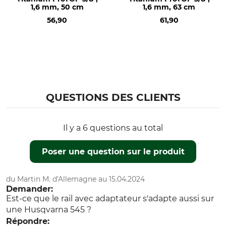
Stihl MS 500i
1,6 mm, 50 cm
1,6 mm, 63 cm
Husqvarna 266
56,90
61,90
Husqvarna 281
Husqvarna 298
Husqvarna 562
Husqvarna 576
Husqvarna 268
Husqvarna 272
Husqvarna 288
QUESTIONS DES CLIENTS
Husqvarna 365
Husqvarna 371
Il y a 6 questions au total
Husqvarna 372
Husqvarna 390
Poser une question sur le produit
Husqvarna 395
Husqvarna 570
Husqvarna 385
du Martin M. d'Allemagne au 15.04.2024
Husqvarna 575
Demander:
Est-ce que le rail avec adaptateur s'adapte aussi sur
Husqvarna 2101
une Husqvarna 545 ?
Husqvarna 572
Répondre:
Dolmar PS 6400