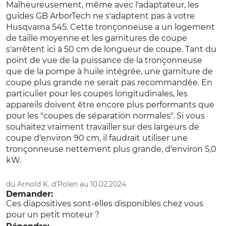
Malheureusement, même avec l'adaptateur, les
Dolmar PS 7910
guides GB ArborTech ne s'adaptent pas à votre
Dolmar PS 7300
Husqvarna 545. Cette tronçonneuse a un logement
Dolmar PS 7310
de taille moyenne et les garnitures de coupe
Dolmar PS 7900
s'arrêtent ici à 50 cm de longueur de coupe. Tant du
Husqvarna 592
point de vue de la puissance de la tronçonneuse
Husqvarna 585
que de la pompe à huile intégrée, une garniture de
Husqvarna 562 II
coupe plus grande ne serait pas recommandée. En
Husqvarna 564
particulier pour les coupes longitudinales, les
appareils doivent être encore plus performants que
Référence fabricant
Nombre de maillons
pour les "coupes de séparation normales". Si vous
d'entraînement
SNHL42-50WR
souhaitez vraiment travailler sur des largeurs de
137
coupe d'environ 90 cm, il faudrait utiliser une
tronçonneuse nettement plus grande, d'environ 5,0
kW.
du Arnold K. d'Polen au 10.02.2024
Demander:
Ces diapositives sont-elles disponibles chez vous
pour un petit moteur ?