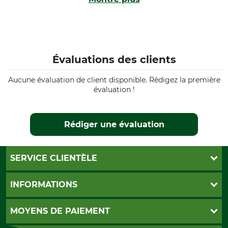
Évaluations des clients
Aucune évaluation de client disponible. Rédigez la première
évaluation !
Rédiger une évaluation
SERVICE CLIENTÈLE
Foire aux questions
INFORMATIONS
Abonnement à la newsletter
Contact
CGV
MOYENS DE PAIEMENT
Garantie / Devis
Livraison