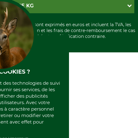
Paramètres des cookies
Conditions d'annulation
PayPal
GRUBE KG
Formulaire de rétraction
Carte de crédit
Politique de confidentialité
Paiement á l'avance
Histoire
Élimination et environnement
Tous les prix sont exprimés en euros et incluent la TVA, les
International
frais d'expédition et les frais de contre-remboursement le cas
Rétractation de votre commande
Portrait
échéant, sauf indication contraire.
Qui sommes-nous
COOKIES ?
et des technologies de suivi
ournir ses services, de les
fficher des publicités
tilisateurs. Avec votre
 à caractère personnel
retirer ou modifier votre
nt avec effet pour