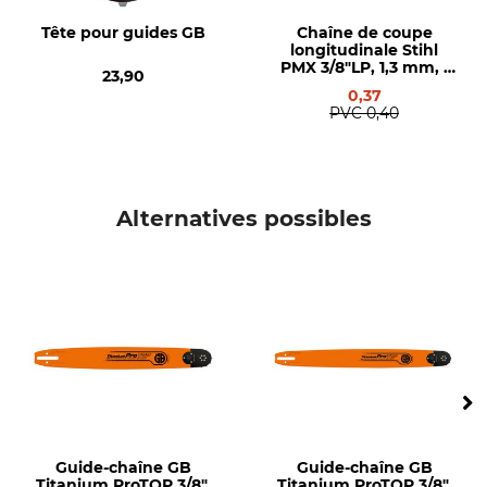
Marque
Marque de scie
Tête pour guides GB
Chaîne de coupe
GB
Stihl
longitudinale Stihl
PMX 3/8"LP, 1,3 mm, 1
Husqvarna
23,90
maillon
0,37
Dolmar
PVC
0,40
Modèle de scie
Type de produit
Stihl 044
Rail de guidage
Stihl 045
Stihl 046
Alternatives possibles
Stihl 064
Stihl 066
Stihl MS 440
Stihl MS 441
Stihl MS 460
Stihl MS 461
Stihl MS 650
Stihl MS 660
Stihl MS 661
Stihl MS 462
Guide-chaîne GB
Guide-chaîne GB
Titanium ProTOP 3/8",
Titanium ProTOP 3/8",