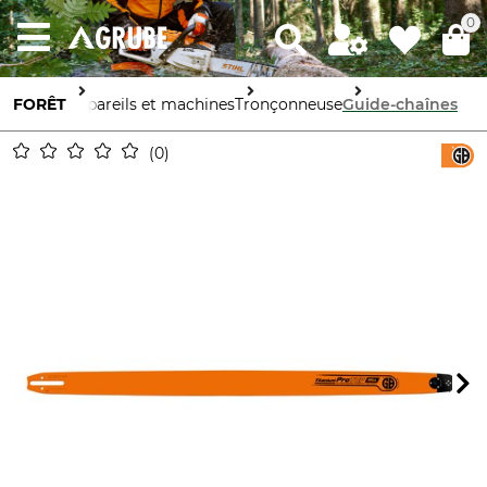
0
FORÊT
Appareils et machines
Tronçonneuse
Guide-chaînes
0