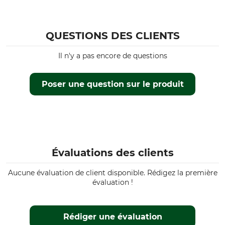
Stihl MS 650
Stihl MS 660
Stihl MS 661
QUESTIONS DES CLIENTS
Stihl MS 361
Stihl MSE 220
Il n'y a pas encore de questions
Stihl MSE 250
Stihl MS 462
Poser une question sur le produit
Stihl MS 500i
Stihl 031
Stihl 032
Stihl E 20
Stihl MS 291
Stihl MS 310
Évaluations des clients
Stihl MS 311
Stihl MS 400
Aucune évaluation de client disponible. Rédigez la première
évaluation !
Type de produit
Référence fabricant
Rail de guidage
203VXLHD025
Rédiger une évaluation
Nombre de maillons