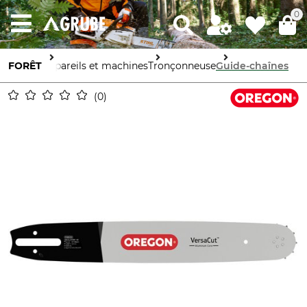
0
FORÊT
Appareils et machines
Tronçonneuse
Guide-chaînes
0