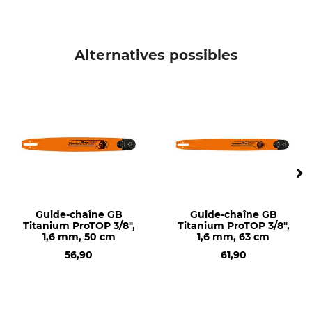
Marque de scie
Modèle de scie
Stihl
Stihl MS 341
Stihl 029
Alternatives possibles
Stihl 034
Stihl 036
Stihl 038
Stihl 044
Stihl 045
Stihl 046
Stihl 064
Stihl 066
Stihl MS 290
Stihl MS 362
Guide-chaîne GB
Guide-chaîne GB
Titanium ProTOP 3/8",
Titanium ProTOP 3/8",
Stihl MS 390
1,6 mm, 50 cm
1,6 mm, 63 cm
Stihl MS 391
56,90
61,90
Stihl MS 440
Stihl MS 441
Stihl MS 460
Stihl MS 461