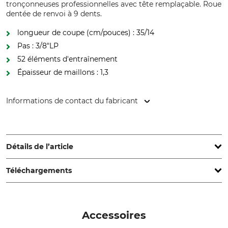
tronçonneuses professionnelles avec tête remplaçable. Roue
dentée de renvoi à 9 dents.
longueur de coupe (cm/pouces) : 35/14
Pas : 3/8"LP
52 éléments d'entraînement
Épaisseur de maillons : 1,3
Informations de contact du fabricant
Grube KG, Hützeler Damm 38, 29646 Bispingen, Germany,
www.grube.de
Détails de l’article
Téléchargements
Pas
Longueur de coupe
3/8"LP
40 cm
Autres documents | GB_Harvester_UHL-UHLX_en_062026.pdf
Épaisseur de maillons /
Version spéciale
Accessoires
largeur de rainure
Titanium ProTop
1,3 mm