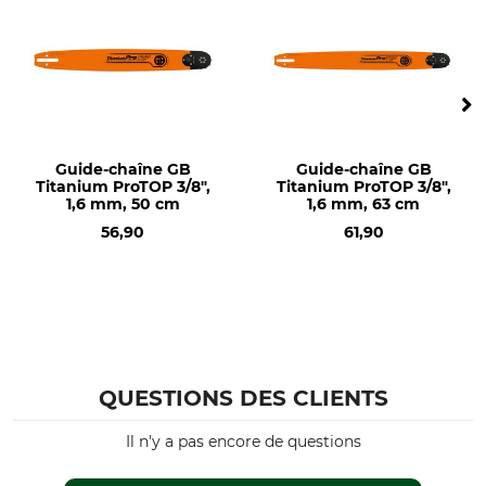
Husqvarna 136
Husqvarna 137
Husqvarna 140
Husqvarna 141
Husqvarna 142
Husqvarna 235
Husqvarna 236
Guide-chaîne GB
Guide-chaîne GB
Husqvarna 240
Titanium ProTOP 3/8",
Titanium ProTOP 3/8",
1,6 mm, 50 cm
1,6 mm, 63 cm
Husqvarna 334T
56,90
61,90
Husqvarna 335XPT
Husqvarna 338XPT
Husqvarna 418 EL
Husqvarna 420 EL
Husqvarna E 315
Husqvarna E 321
Husqvarna T525
QUESTIONS DES CLIENTS
Husqvarna T535
Husqvarna T540
Il n'y a pas encore de questions
Type de produit
Nom du modèle