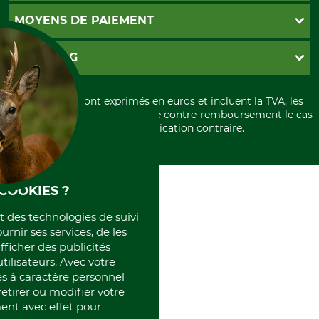
Contact
CGV
MOYENS DE PAIEMENT
Garantie / Devis
Livraison
Paramètres des cookies
Conditions d'annulation
PayPal
GRUBE KG
Formulaire de rétraction
Carte de crédit
Politique de confidentialité
Paiement á l'avance
Histoire
Élimination et environnement
Tous les prix sont exprimés en euros et incluent la TVA, les
International
frais d'expédition et les frais de contre-remboursement le cas
Rétractation de votre commande
Portrait
échéant, sauf indication contraire.
Qui sommes-nous
COOKIES ?
et des technologies de suivi
ournir ses services, de les
fficher des publicités
tilisateurs. Avec votre
 à caractère personnel
retirer ou modifier votre
nt avec effet pour