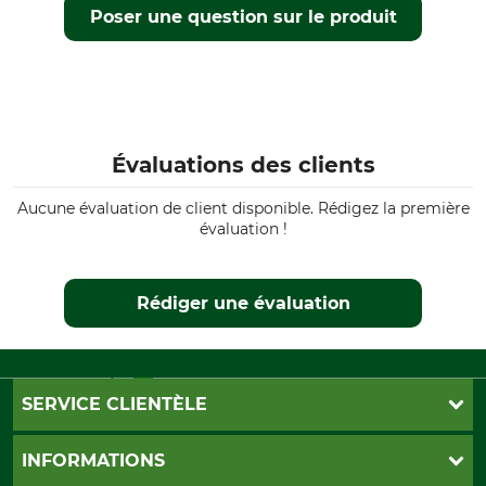
Rail de guidage
Titanium ProTOP 3/8"LP, 1,3
Poser une question sur le produit
mm, 35 cm
Référence fabricant
Nombre de maillons
d'entraînement
UHL14-50WR
52
Évaluations des clients
Aucune évaluation de client disponible. Rédigez la première
évaluation !
Rédiger une évaluation
SERVICE CLIENTÈLE
Foire aux questions
INFORMATIONS
Abonnement à la newsletter