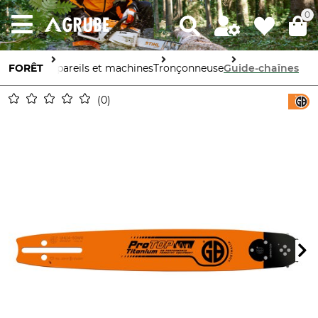
0
FORÊT
Appareils et machines
Tronçonneuse
Guide-chaînes
0