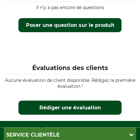
Husqvarna 435 II
Il n'y a pas encore de questions
Husqvarna 440
Husqvarna 445
Husqvarna 45
Poser une question sur le produit
Husqvarna 460
Husqvarna 50
Husqvarna 543
Husqvarna 545
Husqvarna 545 II
Évaluations des clients
Husqvarna 55
Husqvarna 550
Aucune évaluation de client disponible. Rédigez la première
Husqvarna 550 II
évaluation !
Husqvarna 555
Husqvarna 560
Husqvarna 560 II
Rédiger une évaluation
Type de produit
Nom du modèle
Rail de guidage
Titanium ProTOP .325", 1,5
mm, 38 cm
SERVICE CLIENTÈLE