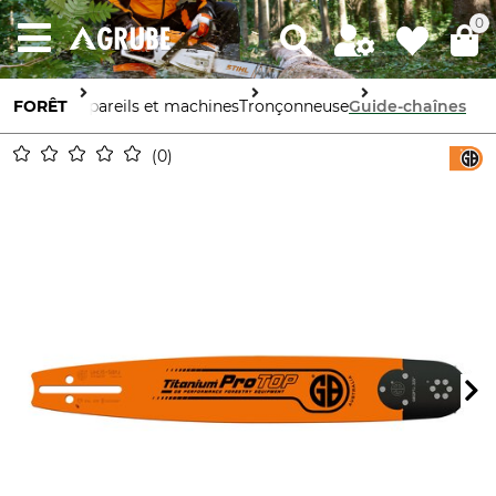
0
FORÊT
Appareils et machines
Tronçonneuse
Guide-chaînes
0