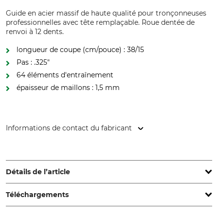
Guide en acier massif de haute qualité pour tronçonneuses
professionnelles avec tête remplaçable. Roue dentée de
renvoi à 12 dents.
longueur de coupe (cm/pouce) : 38/15
Pas : .325"
64 éléments d'entraînement
épaisseur de maillons : 1,5 mm
Informations de contact du fabricant
Grube KG, Hützeler Damm 38, 29646 Bispingen, Germany,
www.grube.de
Détails de l’article
Téléchargements
Pas
Longueur de coupe
.325"
38 cm