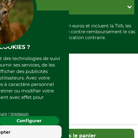
Paramètres des cookies
Conditions d'annulation
PayPal
GRUBE KG
Formulaire de rétraction
Carte de crédit
Politique de confidentialité
Paiement á l'avance
Histoire
Élimination et environnement
Tous les prix sont exprimés en euros et incluent la TVA, les
International
frais d'expédition et les frais de contre-remboursement le cas
Rétractation de votre commande
Portrait
échéant, sauf indication contraire.
Qui sommes-nous
COOKIES ?
et des technologies de suivi
ournir ses services, de les
fficher des publicités
tilisateurs. Avec votre
 à caractère personnel
retirer ou modifier votre
nt avec effet pour
rung
Impressum
Configurer
4.4
epter
Dans le panier
Excellent