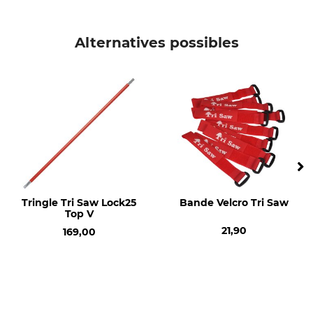
Marque
Type de produit
Krumpholz
Charrue à main
Alternatives possibles
Nom du modèle
Production
grand
Made in Germany
Type de bois
Poids
Frêne
1000 g
Tringle Tri Saw Lock25
Bande Velcro Tri Saw
Top V
21,90
169,00