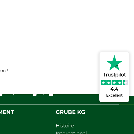
on !
4.4
Excellent
MENT
GRUBE KG
Histoire
International