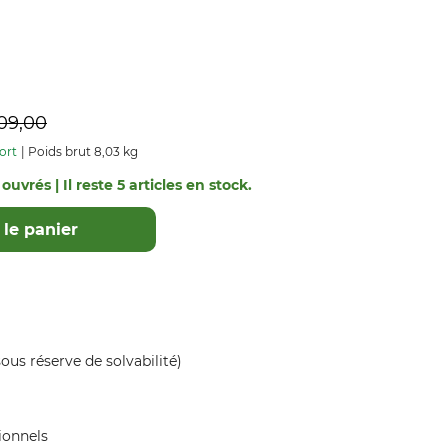
09,00
ort
Poids brut 8,03 kg
ouvrés | Il reste 5 articles en stock.
le panier
ous réserve de solvabilité)
ionnels