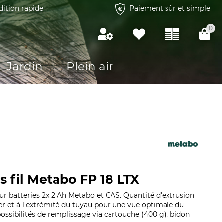
dition rapide
Paiement sûr et simple
0
Jardin
Plein air
s fil Metabo FP 18 LTX
our batteries 2x 2 Ah Metabo et CAS. Quantité d'extrusion
ier et à l'extrémité du tuyau pour une vue optimale du
 possibilités de remplissage via cartouche (400 g), bidon