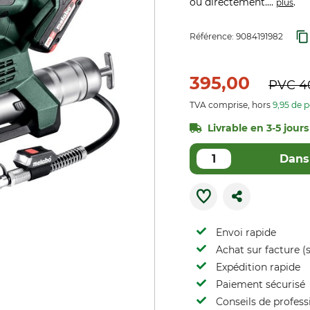
ou directement....
.
plus
Référence:
9084191982
395,00
PVC
4
TVA comprise, hors
9,95 de p
Livrable en 3-5 jours 
Dans 
Envoi rapide
Achat sur facture (s
Expédition rapide
Paiement sécurisé
Conseils de profess