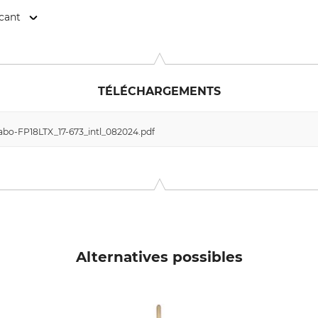
icant
o-Allee 1, 72622 Nürtingen, Germany, www.metabo.de
TÉLÉCHARGEMENTS
bo-FP18LTX_17-673_intl_082024.pdf
Alternatives possibles