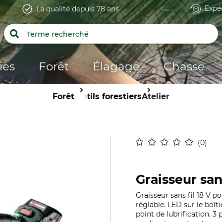
Expé
La qualité depuis 78 ans
ies
Forêt
Élagage
Chasse
Forêt
Outils forestiers
Atelier
0
Graisseur san
Graisseur sans fil 18 V p
réglable. LED sur le boît
point de lubrification. 3