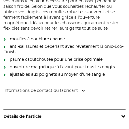
vos mains la chaleur nécessaire pour chasser pendant la
saison froide. Selon que vous souhaitiez réchauffer ou
utiliser vos doigts, ces moufles robustes s'ouvrent et se
ferment facilement à l'avant grâce à l'ouverture
magnétique. Idéaux pour les chasseurs, qui aiment rester
flexibles sans devoir retirer leurs gants tout de suite.
moufles à doublure chaude
anti-salissures et déperlant avec revêtement Bionic-Eco-
Finish
paume caoutchoutée pour une prise optimale
ouverture magnétique à l'avant pour tous les doigts
ajustables aux poignets au moyen d'une sangle
Informations de contact du fabricant
Pinewood AB, Bokåkravägen 4, 331 53 Värnamo, Sweden,
www.pinewood.eu
Détails de l’article