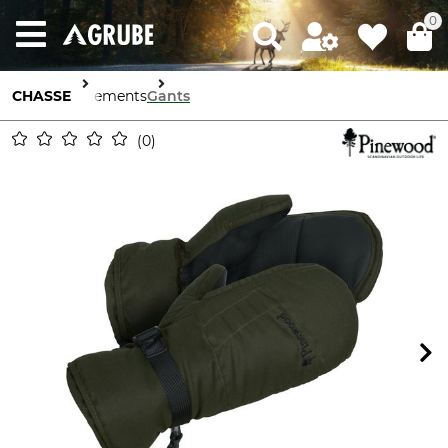
0
CHASSE
Vêtements
Gants
0