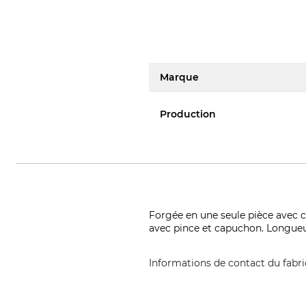
Marque
Production
Forgée en une seule pièce avec c
avec pince et capuchon. Longueur
Informations de contact du fabr
FREUND VICTORIA Gartengeräte G