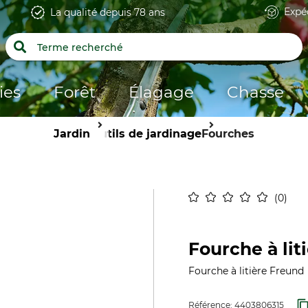
Expé
La qualité depuis 78 ans
ies
Forêt
Élagage
Chasse
Jardin
Outils de jardinage
Fourches
0
Fourche à lit
Fourche à litière Freund
Référence:
4403806315