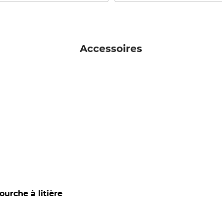
Accessoires
urche à litière