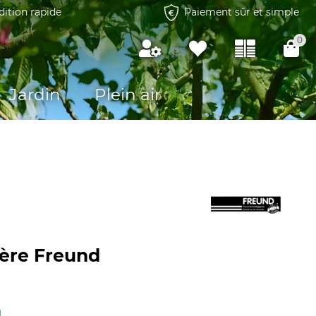
dition rapide
Paiement sûr et simple
0
Jardin
Plein air
ière Freund