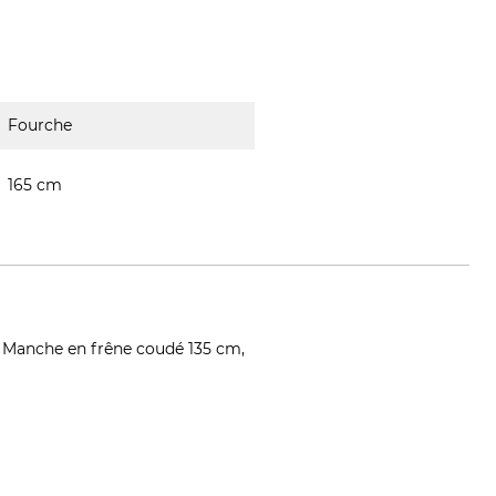
Fourche
165 cm
m. Manche en frêne coudé 135 cm,
und-victoria.de