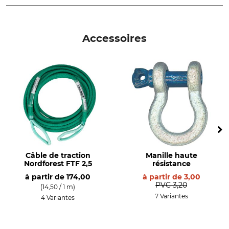
Type de produit
Équipements pour l'abattage
Accessoires
des arbres
Câble de traction
Manille haute
Nordforest FTF 2,5
résistance
à partir de
174,00
à partir de
3,00
PVC
3,20
(14,50 / 1 m)
7 Variantes
4 Variantes