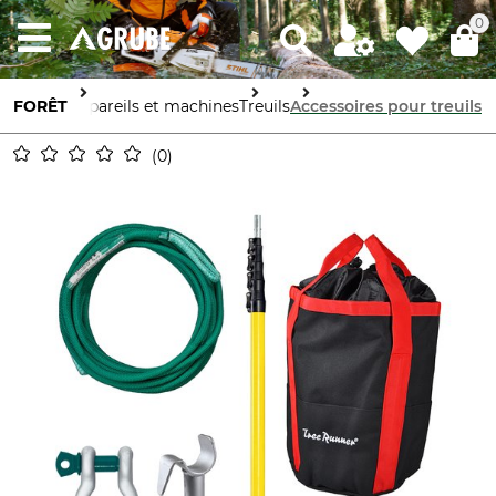
0
FORÊT
Appareils et machines
Treuils
Accessoires pour treuils
0