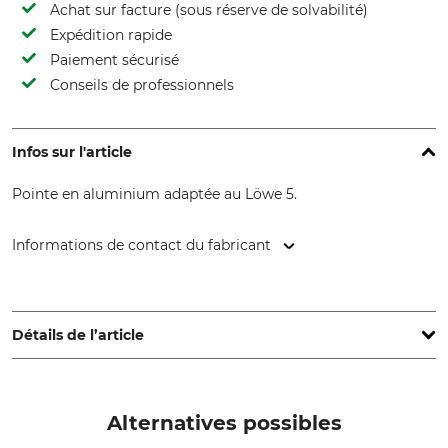
Achat sur facture (sous réserve de solvabilité)
Expédition rapide
Paiement sécurisé
Conseils de professionnels
Infos sur l'article
Pointe en aluminium adaptée au Löwe 5.
Informations de contact du fabricant
Gebr. Schröder GmbH, Konrad-Zuse-Ring 3, 24220 Flintbek,
Germany, www.original-loewe.de
Détails de l’article
Marque
Type de produit
Löwe
Enclume
Alternatives possibles