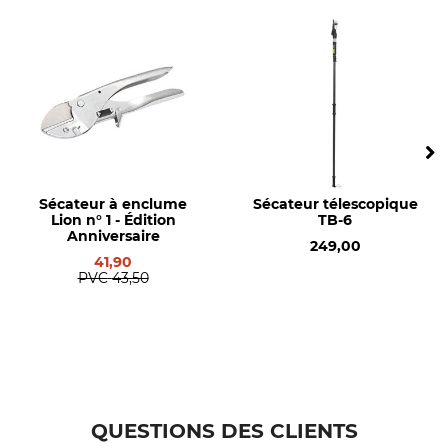
Nom du modèle
Production
pour Löwe n° 5 à lame
Made in Germany
pointue
Sécateur à enclume
Sécateur télescopique
Lion n° 1 - Édition
TB-6
Anniversaire
249,00
41,90
PVC
43,50
QUESTIONS DES CLIENTS