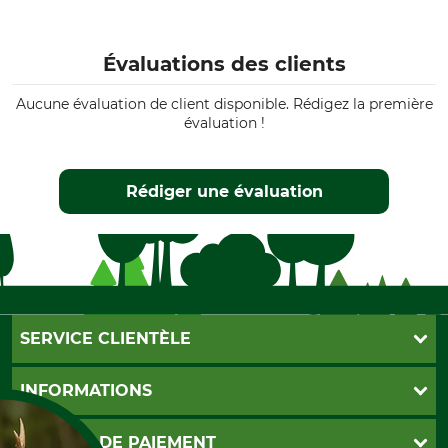
Évaluations des clients
Aucune évaluation de client disponible. Rédigez la première
évaluation !
Rédiger une évaluation
SERVICE CLIENTÈLE
Foire aux questions
INFORMATIONS
Abonnement à la newsletter
Contact
CGV
MOYENS DE PAIEMENT