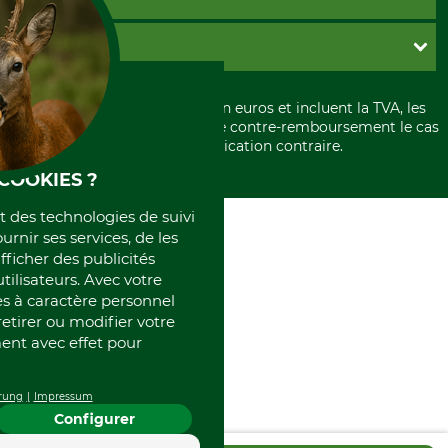
Garantie / Devis
Livraison
Paramètres des cookies
Conditions d'annulation
PayPal
GRUBE KG
Formulaire de rétraction
Carte de crédit
Politique de confidentialité
Paiement á l'avance
Histoire
Élimination et environnement
Tous les prix sont exprimés en euros et incluent la TVA, les
International
frais d'expédition et les frais de contre-remboursement le cas
Rétractation de votre commande
Portrait
échéant, sauf indication contraire.
Qui sommes-nous
COOKIES ?
et des technologies de suivi
ournir ses services, de les
fficher des publicités
tilisateurs. Avec votre
 à caractère personnel
retirer ou modifier votre
nt avec effet pour
rung
Impressum
Configurer