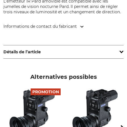
L'émetteur IR Pard amovible est compatible avec les
jumelles de vision nocturne Pard. Il permet ainsi de régler
trois niveaux de luminosité et un changement de direction.
Informations de contact du fabricant
PARD Europa SP. Z.o.o., ul. Rzymowskiego 31, 02-697
Warsaw - Mazowieckie, Poland, www.pard.com
Détails de l’article
Marque
Nom du modèle
PARD
Émetteur IR
Alternatives possibles
PROMOTION