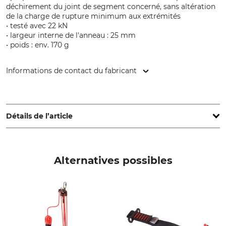
déchirement du joint de segment concerné, sans altération
de la charge de rupture minimum aux extrémités
• testé avec 22 kN
• largeur interne de l'anneau : 25 mm
• poids : env. 170 g
Informations de contact du fabricant
ART GmbH, Pilotenstr. 2, 49419 Wagenfeld, Germany,
www.climb-art.de
Détails de l’article
Norme
Marque
EN 354
ART
Alternatives possibles
EN 795 B
Type de produit
Nom du modèle
Élingue et moyen de liaison
SnakeTail
Production