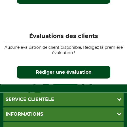
Évaluations des clients
Aucune évaluation de client disponible. Rédigez la première
évaluation !
Rédiger une évaluation
SERVICE CLIENTÈLE
Foire aux questions
INFORMATIONS
Abonnement à la newsletter
Contact
CGV