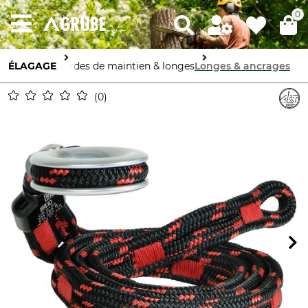
0
ÉLAGAGE
Cordes de maintien & longes
Longes & ancrages
0