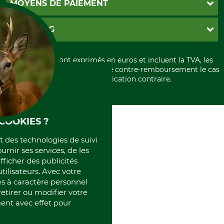
MOYENS DE PAIEMENT
Garantie / Devis
Livraison
Paramètres des cookies
Conditions d'annulation
PayPal
GRUBE KG
Formulaire de rétraction
Carte de crédit
Politique de confidentialité
Paiement á l'avance
Histoire
Élimination et environnement
Tous les prix sont exprimés en euros et incluent la TVA, les
International
frais d'expédition et les frais de contre-remboursement le cas
Rétractation de votre commande
Portrait
échéant, sauf indication contraire.
Qui sommes-nous
COOKIES ?
et des technologies de suivi
ournir ses services, de les
fficher des publicités
tilisateurs. Avec votre
 à caractère personnel
retirer ou modifier votre
nt avec effet pour