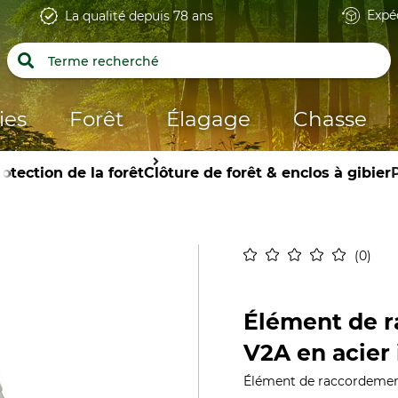
Expé
La qualité depuis 78 ans
ies
Forêt
Élagage
Chasse
otection de la forêt
Clôture de forêt & enclos à gibier
0
Élément de r
V2A en acier
Élément de raccordement