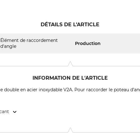
DÉTAILS DE L’ARTICLE
Élément de raccordement
Production
d'angle
INFORMATION DE L'ARTICLE
double en acier inoxydable V2A. Pour raccorder le poteau d'ang
icant
eich 3, 08606 Oelsnitz, Germany, www.meiser.de