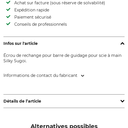
Achat sur facture (sous réserve de solvabilité)
Expédition rapide
Paiement sécurisé
Conseils de professionnels
Infos sur l'article
Écrou de rechange pour barre de guidage pour scie à main
Silky Sugoi.
Informations de contact du fabricant
De Wild BV, Spectrum 38, 4706 NM Roosendaal,
Netherlands, www.gtmprofessional.com
Détails de l’article
Type de produit
Production
Écrou de rechange
Made in Japan
Alternatives possibles