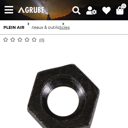
0
PLEIN AIR
Couteaux & outils
Scies
0