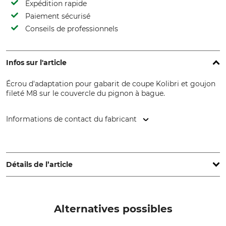
Expédition rapide
Paiement sécurisé
Conseils de professionnels
Infos sur l'article
Écrou d'adaptation pour gabarit de coupe Kolibri et goujon
fileté M8 sur le couvercle du pignon à bague.
Informations de contact du fabricant
Gottlieb NESTLE GmbH, Freudenstädter Str. 37-43, 72280
Dornstetten, Germany, www.g-nestle.de
Détails de l’article
Marque
Type de produit
Nestle
Écrou embout
Alternatives possibles
Nom du modèle