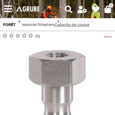
0
FORÊT
Accessoires forestiers
Gabarits de coupe
0