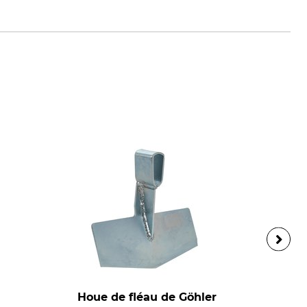
holz1799.de
Houe de fléau de Göhler