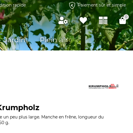
dition rapide
Paiement sûr et simple
0
Jardin
Plein air
Krumpholz
tre un peu plus large. Manche en frêne, longueur du
50 g.