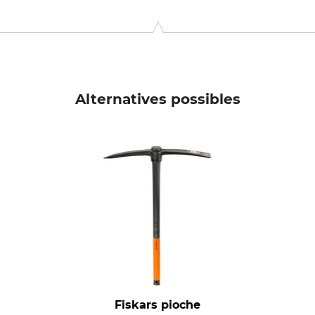
tenbergerhammer 2, 95356 Grafengehaig, Germany, www.krump
Alternatives possibles
Fiskars pioche