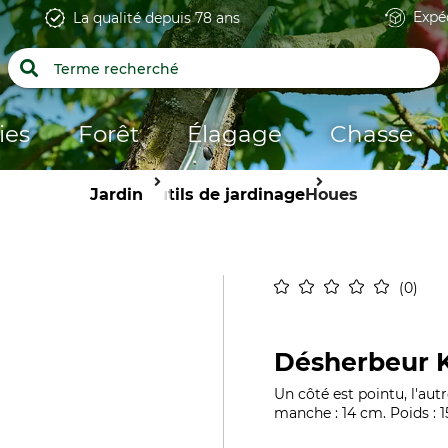
Expé
La qualité depuis 78 ans
ies
Forêt
Élagage
Chasse
Jardin
Outils de jardinage
Houes
0
Désherbeur 
Un côté est pointu, l'au
manche : 14 cm. Poids : 1