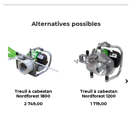
Type de produit
Nom du modèle
Couvercle de filtre à air
n° 64 pour treuils à cabestan
Alternatives possibles
1200 et 1800
Production
Made in Italy
Treuil à cabestan
Treuil à cabestan
Nordforest 1800
Nordforest 1200
2 749,00
1 719,00