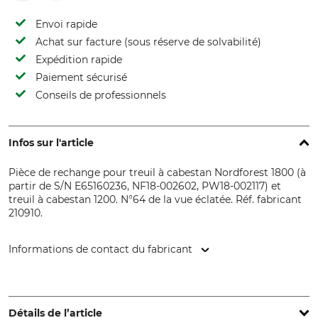
Envoi rapide
Achat sur facture (sous réserve de solvabilité)
Expédition rapide
Paiement sécurisé
Conseils de professionnels
Infos sur l'article
Pièce de rechange pour treuil à cabestan Nordforest 1800 (à
partir de S/N E65160236, NF18-002602, PW18-002117) et
treuil à cabestan 1200. N°64 de la vue éclatée. Réf. fabricant
210910.
Informations de contact du fabricant
EDER – Maschinenbau GmbH, Schweigerstr. 6, 38302
Wolfenbüttel, Germany, www.eder-maschinenbau.de
Détails de l’article