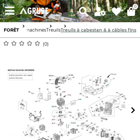
0
Appareils et machines
FORÊT
Treuils
Treuils à cabestan & à câbles fins
0