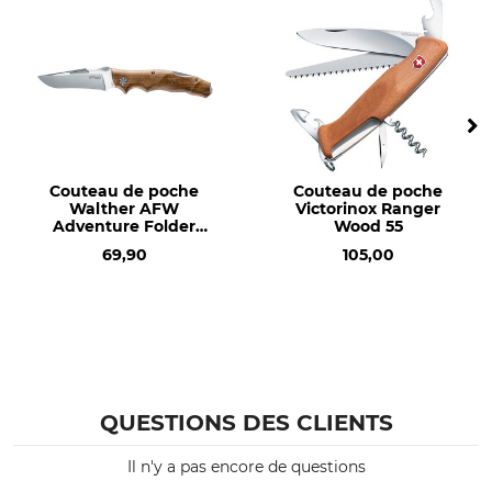
Marque
Type de produit
Opinel
Couteau
Nom du modèle
Production
n°10 avec tire-bouchon et
Made in France
ouvre-bouteille
Couteau de poche
Couteau de poche
Longueur
Poids
Walther AFW
Victorinox Ranger
23,1 cm
77 g
Adventure Folder
Wood 55
Wood
69,90
105,00
QUESTIONS DES CLIENTS
Il n'y a pas encore de questions