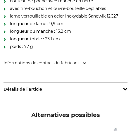
couteau de poche avec manche en hêtre
avec tire-bouchon et ouvre-bouteille dépliables
lame verrouillable en acier inoxydable Sandwik 12C27
longueur de lame : 9,9 cm
longueur du manche : 13,2 cm
longueur totale : 23,1 cm
poids : 77 g
Informations de contact du fabricant
Opinel SAS, 508 boulevard Henry Bordeaux, 73000
Chambéry, France, www.opinel.com
Détails de l’article
Type d'acier
Matériau de la poignée
12C27
Chêne
Alternatives possibles
inoxydable
Longueur de la lame
Oui
9,9 cm