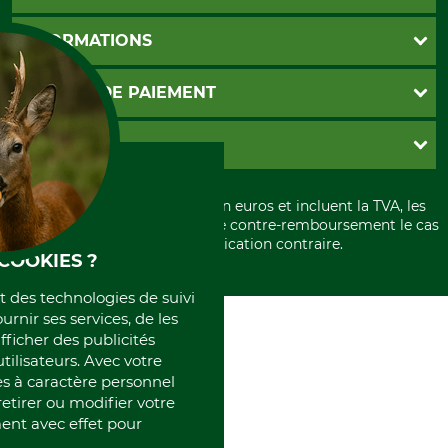
Foire aux questions
INFORMATIONS
Abonnement à la newsletter
Contact
CGV
MOYENS DE PAIEMENT
Garantie / Devis
Livraison
Paramètres des cookies
Conditions d'annulation
PayPal
GRUBE KG
Formulaire de rétraction
Carte de crédit
Politique de confidentialité
Paiement á l'avance
Histoire
Élimination et environnement
Tous les prix sont exprimés en euros et incluent la TVA, les
International
frais d'expédition et les frais de contre-remboursement le cas
Rétractation de votre commande
Portrait
échéant, sauf indication contraire.
COOKIES ?
Qui sommes-nous
et des technologies de suivi
ournir ses services, de les
fficher des publicités
tilisateurs. Avec votre
 à caractère personnel
retirer ou modifier votre
nt avec effet pour