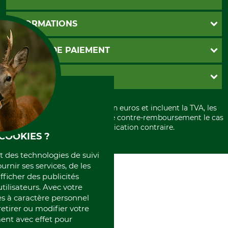
Foire aux questions
INFORMATIONS
Abonnement à la newsletter
Contact
CGV
MOYENS DE PAIEMENT
Garantie / Devis
Livraison
Paramètres des cookies
Conditions d'annulation
PayPal
GRUBE KG
Formulaire de rétraction
Carte de crédit
Politique de confidentialité
Paiement á l'avance
Histoire
Élimination et environnement
Tous les prix sont exprimés en euros et incluent la TVA, les
International
frais d'expédition et les frais de contre-remboursement le cas
Rétractation de votre commande
Portrait
échéant, sauf indication contraire.
COOKIES ?
Qui sommes-nous
et des technologies de suivi
ournir ses services, de les
fficher des publicités
tilisateurs. Avec votre
 à caractère personnel
retirer ou modifier votre
nt avec effet pour