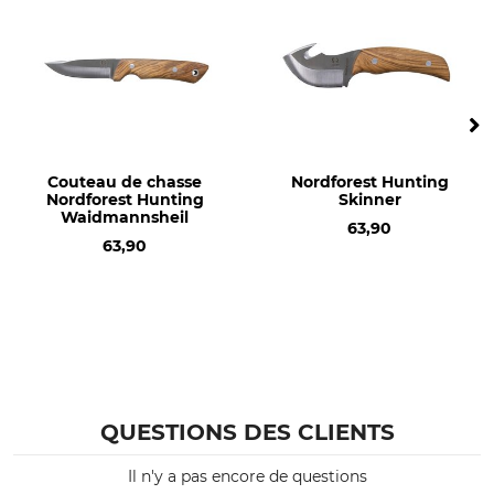
Épaisseur de la lame
Marque
3,7 mm
Helle-Norway
Type de produit
Nom du modèle
Couteau d'extérieur
Viking
Production
Longueur
Couteau de chasse
Nordforest Hunting
Made in Norway
21,5 cm
Nordforest Hunting
Skinner
Waidmannsheil
63,90
Poids
63,90
150 g
QUESTIONS DES CLIENTS
Il n'y a pas encore de questions