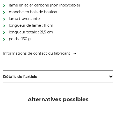
lame en acier carbone (non inoxydable)
manche en bois de bouleau
lame traversante
longueur de lame : 11 cm
longueur totale : 21,5 cm
poids : 150 g
Informations de contact du fabricant
Helle Fabrikker AS, Holmedalsvegen 14, 06982 Holmedal,
Norway, www.helle.com
Détails de l’article
Type d'acier
Matériau de la poignée
Carbon
bouleau
Alternatives possibles
inoxydable
Longueur de la lame
Non
11 cm