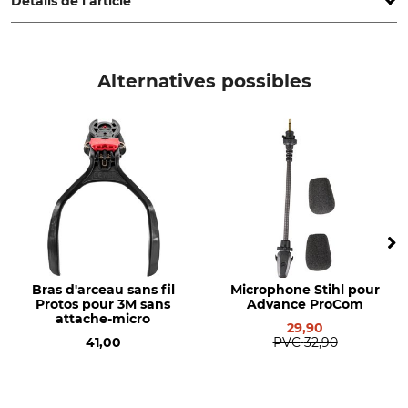
Détails de l’article
Marque
Type de produit
Peltor
Corde de sécurité
Alternatives possibles
Référence fabricant
7100074090=TEP-CORD
Bras d'arceau sans fil
Microphone Stihl pour
Protos pour 3M sans
Advance ProCom
attache-micro
29,90
41,00
PVC
32,90