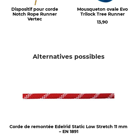
KM Pro
Made in Czech Republic
Dispositif pour corde
Mousqueton ovale Evo
Notch Rope Runner
Trilock Tree Runner
Couleur
Diamètre de corde
Vertec
rouge-blanc
11 mm
13,90
Longueur
Charge de rupture
50 suppl.
35 kN
Poids
Alternatives possibles
4300 g
Corde de remontée Edelrid Static Low Stretch 11 mm
– EN 1891