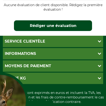
Aucune évaluation de client disponible. Rédigez la première
évaluation !
Rédiger une évaluation
SERVICE CLIENTÈLE
Foire aux questions
INFORMATIONS
Abonnement à la newsletter
Contact
CGV
MOYENS DE PAIEMENT
Garantie / Devis
Livraison
Paramètres des cookies
Conditions d'annulation
PayPal
GRUBE KG
Formulaire de rétraction
Carte de crédit
Politique de confidentialité
Paiement á l'avance
Histoire
Élimination et environnement
Tous les prix sont exprimés en euros et incluent la TVA, les
International
frais d'expédition et les frais de contre-remboursement le cas
Rétractation de votre commande
Portrait
échéant, sauf indication contraire.
Qui sommes-nous