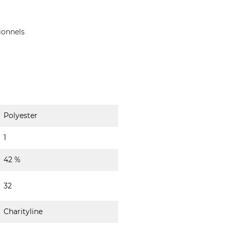
ionnels
Polyester
1
42 %
32
Charityline