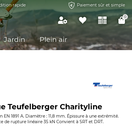
dition rapide
Paiement sûr et simple
0
Jardin
Plein air
e Teufelberger Charityline
n EN 1891 A. Diamètre : 11,8 mm. Épissure à une extrémité.
ce de rupture linéaire 35 kN Convient à SRT et DRT.