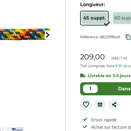
Longueur:
45 suppl.
60 supp
Référence:
6822919549
209,00
(
4,65
/ 1 m)
TVA comprise, hors
9,95 de p
Livrable en 3-5 jours 
Dans 
Envoi rapide
Achat sur facture (s
n