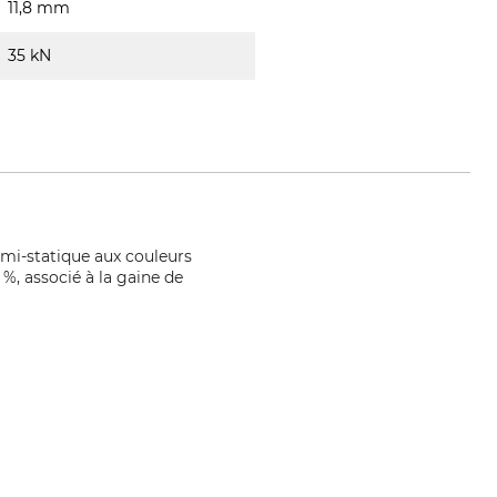
11,8 mm
35 kN
emi-statique aux couleurs
%, associé à la gaine de