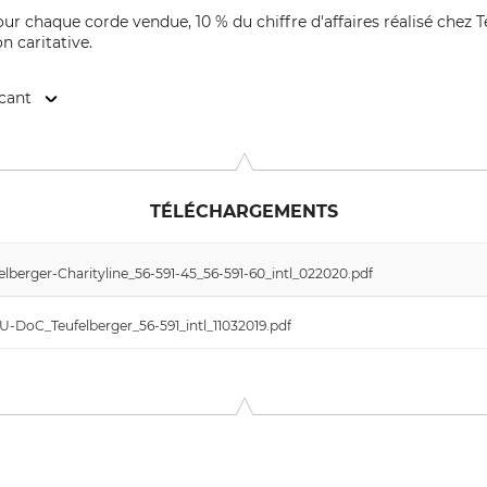
pour chaque corde vendue, 10 % du chiffre d'affaires réalisé chez 
n caritative.
icant
lschaft, Vogelweiderstr. 50, 4600 Wels, Austria, www.teufelber
TÉLÉCHARGEMENTS
lberger-Charityline_56-591-45_56-591-60_intl_022020.pdf
EU-DoC_Teufelberger_56-591_intl_11032019.pdf