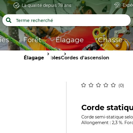
Expé
La qualité depuis 78 ans
ies
Forêt
Élagage
Chasse
Élagage
Câbles
Cordes d'ascension
0
Corde statiqu
Corde semi-statique selo
Allongement : 2,3 %. For