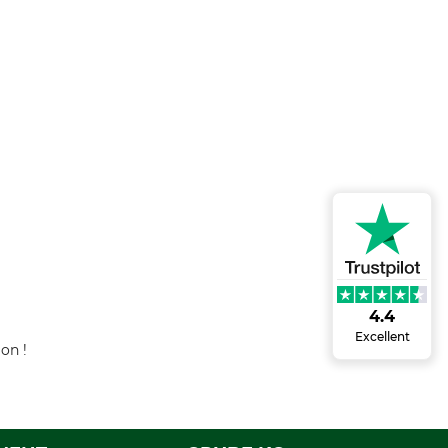
4.4
Excellent
on !