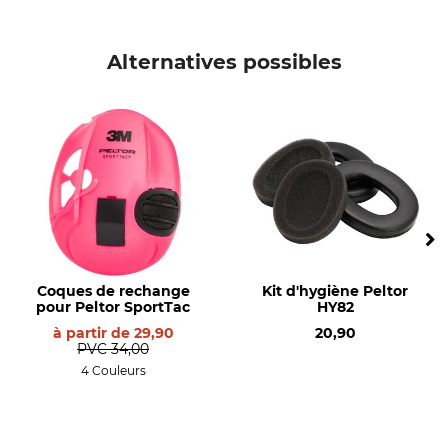
Marque
Type de produit
Peltor
Coques de rechange
Alternatives possibles
Nom du modèle
Production
pour WS Alert X
Made in Sweden
Référence fabricant
7100246983=MT74H52A-114
Coques de rechange
Kit d'hygiène Peltor
pour Peltor SportTac
HY82
à partir de
29,90
20,90
PVC
34,00
4 Couleurs