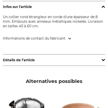
Infos sur l'article
Un collier rond étrangleur en corde d’une épaisseur de 8
mm. Embouts avec anneaux métalliques nickelés. Livraison
en tailles 40 à 60 cm.
Informations de contact du fabricant
Mystique s.r.o., Stefanikova 534, 02401 Kysucke Nove Mesto,
Slovakia, www.mystique-dummy.eu
Détails de l’article
Marque
Type de produit
Mystique
Collier en cuir
Alternatives possibles
Nom du modèle
Production
Moxon
Made in Slovakia