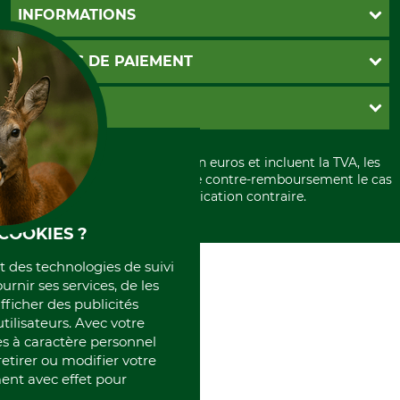
Foire aux questions
INFORMATIONS
Abonnement à la newsletter
Contact
CGV
MOYENS DE PAIEMENT
Garantie / Devis
Livraison
Paramètres des cookies
Conditions d'annulation
PayPal
GRUBE KG
Formulaire de rétraction
Carte de crédit
Politique de confidentialité
Paiement á l'avance
Histoire
Élimination et environnement
Tous les prix sont exprimés en euros et incluent la TVA, les
International
frais d'expédition et les frais de contre-remboursement le cas
Rétractation de votre commande
Portrait
échéant, sauf indication contraire.
Qui sommes-nous
COOKIES ?
et des technologies de suivi
ournir ses services, de les
fficher des publicités
tilisateurs. Avec votre
 à caractère personnel
retirer ou modifier votre
nt avec effet pour