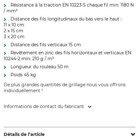
Résistance à la traction EN 10223-5 chaque fil min. 1180 N
/ mm²
Distance des fils longitudinaux du bas vers le haut :
11 x 10 cm
2 x 15 cm
3 x 20 cm
Distance des fils verticaux 15 cm
Revêtement en zinc des fils horizontaux et verticaux EN
10244-2 min. 210 g / m²
Longueur du rouleau 50 m
Poids 45 kg
De plus grandes quantités de grillage nous vous offrons
individuellement !
Informations de contact du fabricant
ArcelorMittal SA, 24-26 Bd d'Avranches, 1160 Luxembourg,
Luxembourg, www.corporate.arcelormittal.com
Détails de l’article