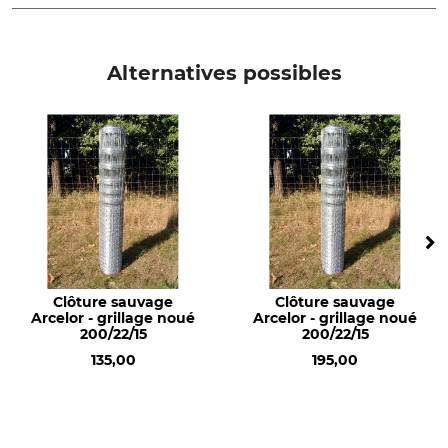
Marque
Type de produit
ArcelorMittal
Clôture sauvage
Alternatives possibles
Nom du modèle
Nombre de fils horizontaux
Grillage noué 200/17/15
17
Intervalle entre les fils
Distance des fils
verticaux
horizontaux du bas vers le
haut
15 cm
11 x 10 cm 2 x 15 cm 3 x 20 cm
Diamètre des fils
Diamètre des fils du haut
horizontaux
et du bas
2 mm
2,5 mm
Clôture sauvage
Clôture sauvage
Arcelor - grillage noué
Arcelor - grillage noué
200/22/15
200/22/15
Revêtement zinc
Résistance à la traction fils
135,00
195,00
horizontaux
215 g/m²
1200 N/mm²
Résistance à la traction fils
Hauteur de clôture
du haut et du bas
200 cm