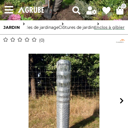
0
JARDIN
Articles de jardinage
Clôtures de jardin
Enclos à gibier
0