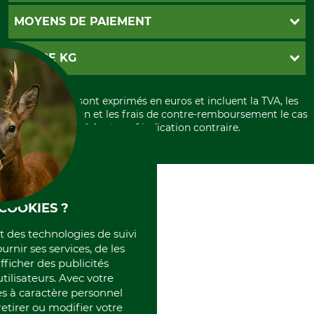
Contact
CGV
MOYENS DE PAIEMENT
Garantie / Devis
Livraison
Paramètres des cookies
Conditions d'annulation
PayPal
GRUBE KG
Formulaire de rétraction
Carte de crédit
Politique de confidentialité
Paiement á l'avance
Histoire
Élimination et environnement
Tous les prix sont exprimés en euros et incluent la TVA, les
International
frais d'expédition et les frais de contre-remboursement le cas
Rétractation de votre commande
Portrait
échéant, sauf indication contraire.
Qui sommes-nous
COOKIES ?
et des technologies de suivi
ournir ses services, de les
fficher des publicités
tilisateurs. Avec votre
 à caractère personnel
retirer ou modifier votre