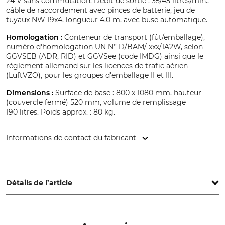
24 V sans commutation. Débit de sortie : 35/45 litres/min.,
câble de raccordement avec pinces de batterie, jeu de
tuyaux NW 19x4, longueur 4,0 m, avec buse automatique.
Homologation :
Conteneur de transport (fût/emballage),
numéro d'homologation UN N° D/BAM/ xxx/1A2W, selon
GGVSEB (ADR, RID) et GGVSee (code IMDG) ainsi que le
règlement allemand sur les licences de trafic aérien
(LuftVZO), pour les groupes d'emballage II et III.
Dimensions :
Surface de base : 800 x 1080 mm, hauteur
(couvercle fermé) 520 mm, volume de remplissage
190 litres. Poids approx. : 80 kg.
Informations de contact du fabricant
Seppeler Holding & Verwaltungs GmbH & Co. KG,
Bahnhofstr. 55, 33397 Rietberg, Germany, www.seppeler.de
Détails de l’article
Marque
Type de produit
Rietberg
Citerne de carburant