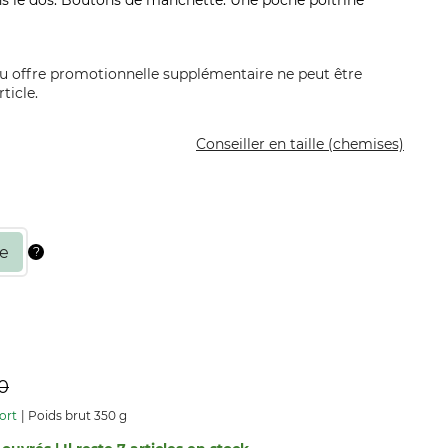
dans le dos. Boutons de manchette. Une poche poitrine
 offre promotionnelle supplémentaire ne peut être
ticle.
Conseiller en taille (chemises)
0
ort
Poids brut 350 g