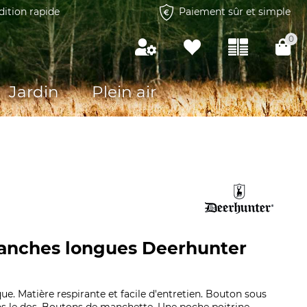
dition rapide
Paiement sûr et simple
0
Jardin
Plein air
anches longues Deerhunter
e. Matière respirante et facile d'entretien. Bouton sous