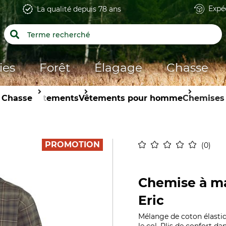
Expé
La qualité depuis 78 ans
ies
Forêt
Élagage
Chasse
Chasse
Vêtements
Vêtements pour homme
Chemises
PROMOTION
0
Chemise à m
Eric
Mélange de coton élastiqu