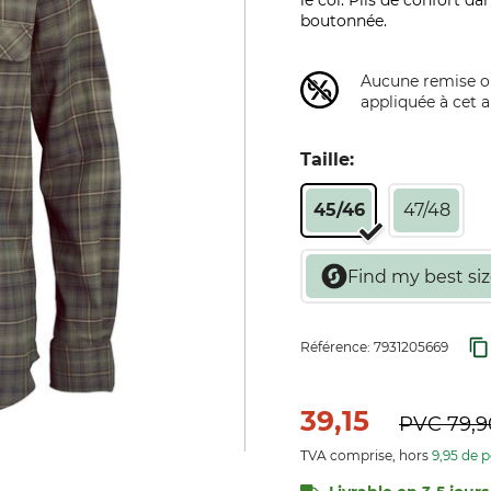
le col. Plis de confort 
boutonnée.
Aucune remise ou
appliquée à cet ar
Taille:
45/46
47/48
Référence:
7931205669
39,15
PVC
79,9
TVA comprise, hors
9,95 de p