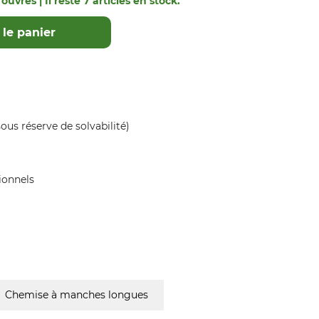
ouvrés | Il reste 7 articles en stock.
le panier
ous réserve de solvabilité)
ionnels
Chemise à manches longues