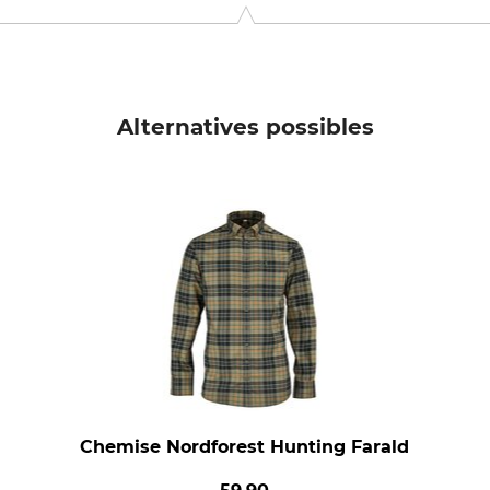
 6100 Haderslev, Denmark, www.deerhunter.eu
Alternatives possibles
Chemise Nordforest Hunting Farald