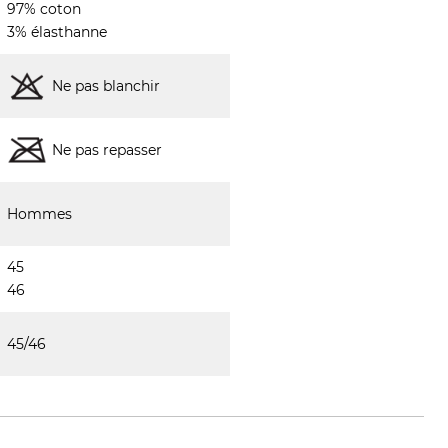
97% coton
3% élasthanne
Ne pas blanchir
Ne pas repasser
Hommes
45
46
45/46