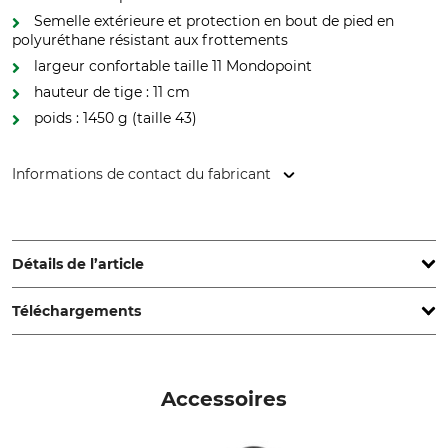
Semelle extérieure et protection en bout de pied en
polyuréthane résistant aux frottements
largeur confortable taille 11 Mondopoint
hauteur de tige : 11 cm
poids : 1450 g (taille 43)
Informations de contact du fabricant
COFRA S.r.l., Via dell'Euro 53-57-59, 76121 Barletta (BT), Italy,
www.cofra.it
Détails de l’article
Téléchargements
Catégorie de sécurité
Marque
S7S
Cofra
Déclaration de conformité | EU-DoC_Cofra-Ande_83-888-02_intl_22032024.pdf
Hauteur de tige
Type de produit
Accessoires
11 cm
Chaussures de sécurité
Nom du modèle
Pour