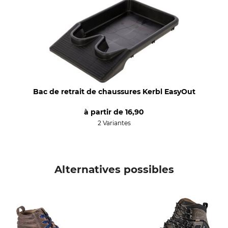
Ande
Hommes
Étanchéité
Pointure (EU)
étanche
40
Production
Couleur
Made in Europe
marron-orange
Pointure
Bac de retrait de chaussures Kerbl EasyOut
40
à partir de
16,90
2 Variantes
Alternatives possibles