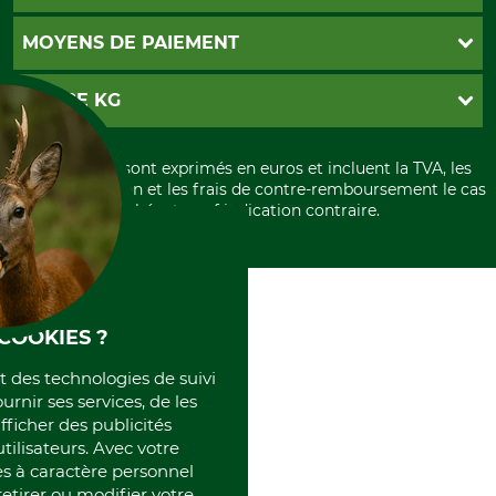
Abonnement à la newsletter
Contact
CGV
MOYENS DE PAIEMENT
Garantie / Devis
Livraison
Paramètres des cookies
Conditions d'annulation
PayPal
GRUBE KG
Formulaire de rétraction
Carte de crédit
Politique de confidentialité
Paiement á l'avance
Histoire
Élimination et environnement
Tous les prix sont exprimés en euros et incluent la TVA, les
International
frais d'expédition et les frais de contre-remboursement le cas
Rétractation de votre commande
Portrait
échéant, sauf indication contraire.
Qui sommes-nous
COOKIES ?
et des technologies de suivi
ournir ses services, de les
fficher des publicités
tilisateurs. Avec votre
 à caractère personnel
retirer ou modifier votre