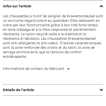
Infos sur l'article
Les chaussettes à motif de sanglier de Krawattendackel sont
un accroche-regard coloré au quotidien. Elles séduisent en
outre par leur fonctionnalité grâce à leur très forte teneur
en laine d'alpaga et à la fibre respirante et extrêmement
résistante. Le nylon recyclé veille à la stabilité et la
résistance à l'abrasion. Les chaussettes Krawattendackel
sont anti-allergènes et anti-odeur. D'autres caractéristiques
sont la zone renforcée des orteils et du talon, la zone de
serrage amincie ainsi que la ceinture de confort
antidérapante.
Informations de contact du fabricant
KRAWATTENDACKEL, Grundstr. 10, 31603 Diepenau,
Germany, www.krawattendackel.de
Détails de l’article
Marque
Type de produit