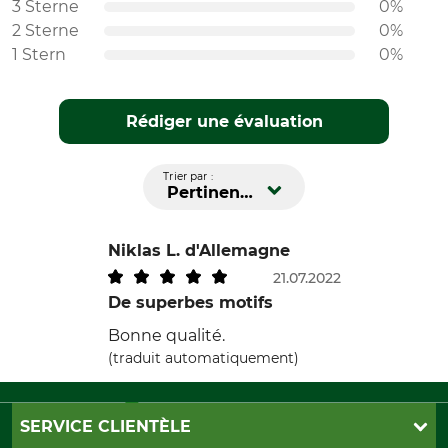
3 Sterne
0%
2 Sterne
0%
1 Stern
0%
Rédiger une évaluation
Trier par :
Pertinence
Niklas L.
d'Allemagne
21.07.2022
De superbes motifs
Bonne qualité.
(traduit automatiquement)
SERVICE CLIENTÈLE