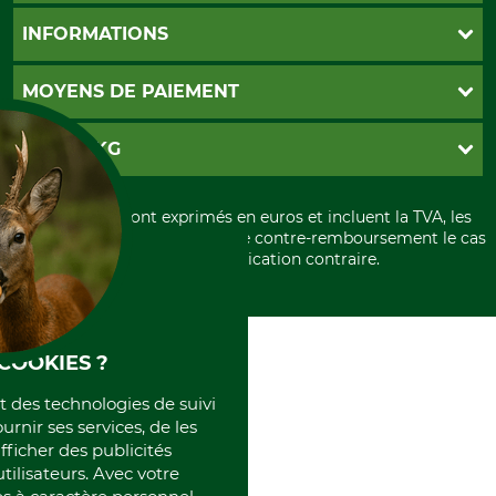
Foire aux questions
INFORMATIONS
Abonnement à la newsletter
Contact
CGV
MOYENS DE PAIEMENT
Garantie / Devis
Livraison
Paramètres des cookies
Conditions d'annulation
PayPal
GRUBE KG
Formulaire de rétraction
Carte de crédit
Politique de confidentialité
Paiement á l'avance
Histoire
Élimination et environnement
Tous les prix sont exprimés en euros et incluent la TVA, les
International
frais d'expédition et les frais de contre-remboursement le cas
Rétractation de votre commande
Portrait
échéant, sauf indication contraire.
Qui sommes-nous
COOKIES ?
et des technologies de suivi
ournir ses services, de les
fficher des publicités
tilisateurs. Avec votre