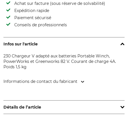
Achat sur facture (sous réserve de solvabilité)
Expédition rapide
Paiement sécurisé
Conseils de professionnels
Infos sur l'article
230 Chargeur V adapté aux batteries Portable Winch,
PowerWorks et Greenworks 82 V. Courant de charge 4A.
Poids 1,5 kg
Informations de contact du fabricant
Vonblon Maschinen GmbH, Landstr. 28, 6714 Nüziders,
Austria, www.vonblon.cc
Détails de l’article
Marque
Type de produit