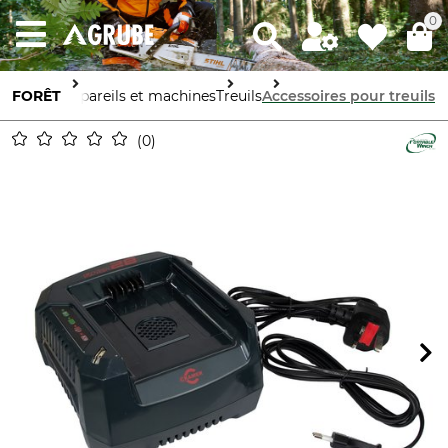
0
FORÊT
Appareils et machines
Treuils
Accessoires pour treuils
0