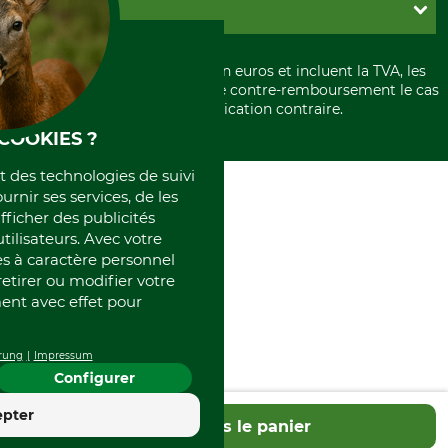
PayPal
GRUBE KG
Formulaire de rétraction
Carte de crédit
Politique de confidentialité
Paiement á l'avance
Histoire
Élimination et environnement
Tous les prix sont exprimés en euros et incluent la TVA, les
International
frais d'expédition et les frais de contre-remboursement le cas
Rétractation de votre commande
Portrait
échéant, sauf indication contraire.
Qui sommes-nous
COOKIES ?
et des technologies de suivi
ournir ses services, de les
fficher des publicités
tilisateurs. Avec votre
 à caractère personnel
retirer ou modifier votre
nt avec effet pour
rung
Impressum
Configurer
4.4
epter
Dans le panier
Excellent