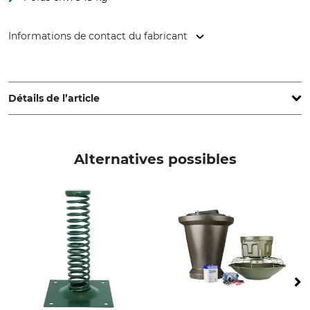
Informations de contact du fabricant
EUROHUNT GmbH, Harzblick 25, 99768 Harztor, Germany,
www.eurohunt.eu
Détails de l’article
Marque
Type de produit
Eurohunt
Chargeur
Alternatives possibles
Nom du modèle
pour les batteries